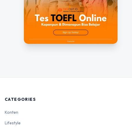
CATEGORIES
Konten
Lifestyle