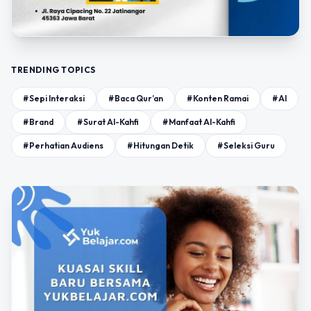
TRENDING TOPICS
#Sepi Interaksi
#Baca Qur’an
#Konten Ramai
#AI
#Brand
#Surat Al-Kahfi
#Manfaat Al-Kahfi
#Perhatian Audiens
#Hitungan Detik
#Seleksi Guru