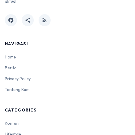
aktual
facebook
share
rss_feed
NAVIGASI
Home
Berita
Privacy Policy
Tentang Kami
CATEGORIES
Konten
Lifestyle