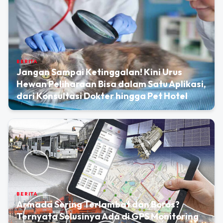
BERITA
Jangan Sampai Ketinggalan! Kini Urus
Hewan Peliharaan Bisa dalam Satu Aplikasi,
dari Konsultasi Dokter hingga Pet Hotel
BERITA
Armada Sering Terlambat dan Boros?
Ternyata Solusinya Ada di GPS Monitoring