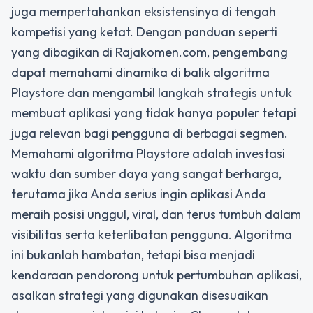
juga mempertahankan eksistensinya di tengah
kompetisi yang ketat. Dengan panduan seperti
yang dibagikan di Rajakomen.com, pengembang
dapat memahami dinamika di balik algoritma
Playstore dan mengambil langkah strategis untuk
membuat aplikasi yang tidak hanya populer tetapi
juga relevan bagi pengguna di berbagai segmen.
Memahami algoritma Playstore adalah investasi
waktu dan sumber daya yang sangat berharga,
terutama jika Anda serius ingin aplikasi Anda
meraih posisi unggul, viral, dan terus tumbuh dalam
visibilitas serta keterlibatan pengguna. Algoritma
ini bukanlah hambatan, tetapi bisa menjadi
kendaraan pendorong untuk pertumbuhan aplikasi,
asalkan strategi yang digunakan disesuaikan