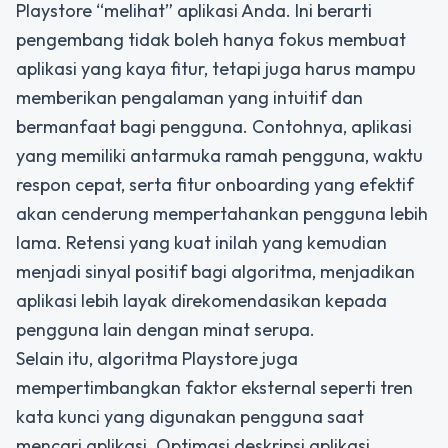
Playstore “melihat” aplikasi Anda. Ini berarti
pengembang tidak boleh hanya fokus membuat
aplikasi yang kaya fitur, tetapi juga harus mampu
memberikan pengalaman yang intuitif dan
bermanfaat bagi pengguna. Contohnya, aplikasi
yang memiliki antarmuka ramah pengguna, waktu
respon cepat, serta fitur onboarding yang efektif
akan cenderung mempertahankan pengguna lebih
lama. Retensi yang kuat inilah yang kemudian
menjadi sinyal positif bagi algoritma, menjadikan
aplikasi lebih layak direkomendasikan kepada
pengguna lain dengan minat serupa.
Selain itu, algoritma Playstore juga
mempertimbangkan faktor eksternal seperti tren
kata kunci yang digunakan pengguna saat
mencari aplikasi. Optimasi deskripsi aplikasi