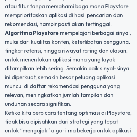
atau fitur tanpa memahami bagaimana Playstore
memprioritaskan aplikasi di hasil pencarian dan
rekomendasi, hampir pasti akan tertinggal.
Algoritma Playstore
mempelajari berbagai sinyal,
mulai dari kualitas konten, keterlibatan pengguna,
tingkat retensi, hingga riwayat rating dan ulasan,
untuk menentukan aplikasi mana yang layak
ditampilkan lebih sering. Semakin baik sinyal-sinyal
ini diperkuat, semakin besar peluang aplikasi
muncul di daftar rekomendasi pengguna yang
relevan, meningkatkan jumlah tampilan dan
unduhan secara signifikan.
Ketika kita berbicara tentang optimasi di Playstore,
tidak bisa dipisahkan dari strategi yang tepat
untuk “mengajak” algoritma bekerja untuk aplikasi