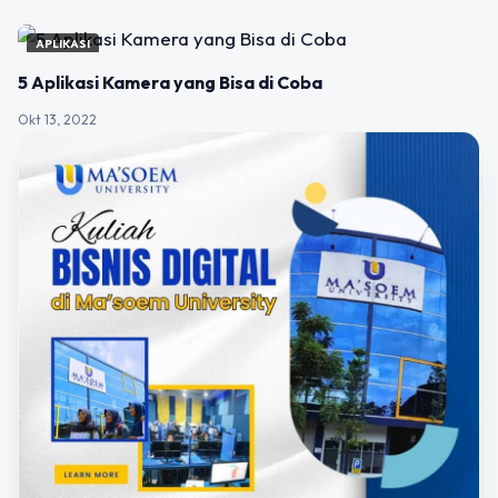
APLIKASI
5 Aplikasi Kamera yang Bisa di Coba
Okt 13, 2022