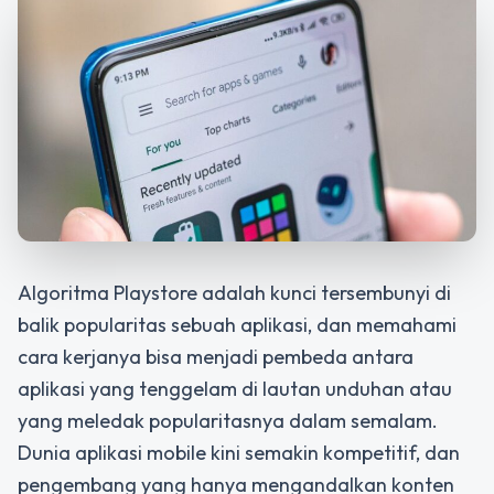
Algoritma Playstore adalah kunci tersembunyi di
balik popularitas sebuah aplikasi, dan memahami
cara kerjanya bisa menjadi pembeda antara
aplikasi yang tenggelam di lautan unduhan atau
yang meledak popularitasnya dalam semalam.
Dunia aplikasi mobile kini semakin kompetitif, dan
pengembang yang hanya mengandalkan konten