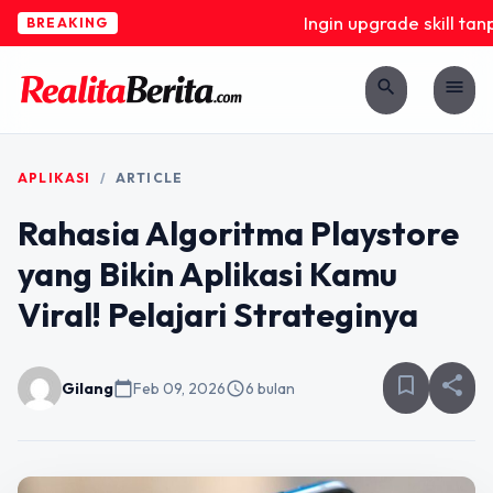
Ingin upgrade skill tanp
BREAKING
search
menu
APLIKASI
/
ARTICLE
Rahasia Algoritma Playstore
yang Bikin Aplikasi Kamu
Viral! Pelajari Strateginya
bookmark_border
share
Gilang
calendar_today
Feb 09, 2026
schedule
6 bulan