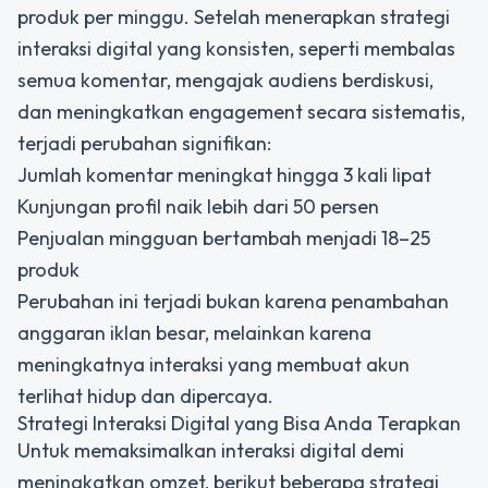
produk per minggu. Setelah menerapkan strategi
interaksi digital yang konsisten, seperti membalas
semua komentar, mengajak audiens berdiskusi,
dan meningkatkan engagement secara sistematis,
terjadi perubahan signifikan:
Jumlah komentar meningkat hingga 3 kali lipat
Kunjungan profil naik lebih dari 50 persen
Penjualan mingguan bertambah menjadi 18–25
produk
Perubahan ini terjadi bukan karena penambahan
anggaran iklan besar, melainkan karena
meningkatnya interaksi yang membuat akun
terlihat hidup dan dipercaya.
Strategi Interaksi Digital yang Bisa Anda Terapkan
Untuk memaksimalkan interaksi digital demi
meningkatkan omzet, berikut beberapa strategi