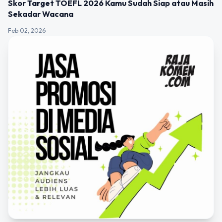
Skor Target TOEFL 2026 Kamu Sudah Siap atau Masih
Sekadar Wacana
Feb 02, 2026