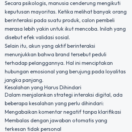
Secara psikologis, manusia cenderung mengikuti
keputusan mayoritas. Ketika melihat banyak orang
berinteraksi pada suatu produk, calon pembeli
merasa lebih yakin untuk ikut mencoba. Inilah yang
disebut efek validasi sosial.
Selain itu, akun yang aktif berinteraksi
menunjukkan bahwa brand tersebut peduli
terhadap pelanggannya. Hal ini menciptakan
hubungan emosional yang berujung pada loyalitas
jangka panjang.
Kesalahan yang Harus Dihindari
Dalam menjalankan strategi interaksi digital, ada
beberapa kesalahan yang perlu dihindari:
Mengabaikan komentar negatif tanpa klarifikasi
Membalas dengan jawaban otomatis yang
terkesan tidak personal