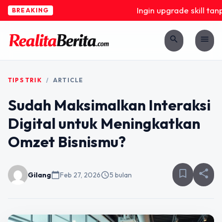
Ingin upgrade skill tanpa
BREAKING
search
menu
TIPS TRIK
/
ARTICLE
Sudah Maksimalkan Interaksi
Digital untuk Meningkatkan
Omzet Bisnismu?
bookmark_border
share
Gilang
calendar_today
Feb 27, 2026
schedule
5 bulan