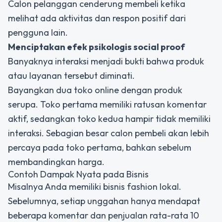
Calon pelanggan cenderung membeli ketika
melihat ada aktivitas dan respon positif dari
pengguna lain.
Menciptakan efek psikologis social proof
Banyaknya interaksi menjadi bukti bahwa produk
atau layanan tersebut diminati.
Bayangkan dua toko online dengan produk
serupa. Toko pertama memiliki ratusan komentar
aktif, sedangkan toko kedua hampir tidak memiliki
interaksi. Sebagian besar calon pembeli akan lebih
percaya pada toko pertama, bahkan sebelum
membandingkan harga.
Contoh Dampak Nyata pada Bisnis
Misalnya Anda memiliki bisnis fashion lokal.
Sebelumnya, setiap unggahan hanya mendapat
beberapa komentar dan penjualan rata-rata 10