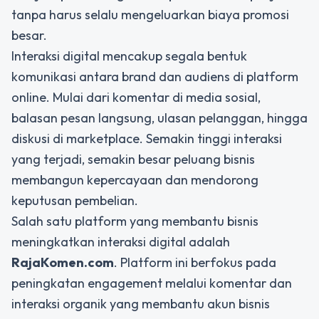
tanpa harus selalu mengeluarkan biaya promosi
besar.
Interaksi digital mencakup segala bentuk
komunikasi antara brand dan audiens di platform
online. Mulai dari komentar di media sosial,
balasan pesan langsung, ulasan pelanggan, hingga
diskusi di marketplace. Semakin tinggi interaksi
yang terjadi, semakin besar peluang bisnis
membangun kepercayaan dan mendorong
keputusan pembelian.
Salah satu platform yang membantu bisnis
meningkatkan interaksi digital adalah
RajaKomen.com
. Platform ini berfokus pada
peningkatan engagement melalui komentar dan
interaksi organik yang membantu akun bisnis