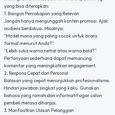
yang bisa diterapkan:
1. Bangun Percakapan yang Relevan
Jangan hanya mengunggah konten promosi. Ajak
audiens berdiskusi. Misalnya:
“Model mana yang paling cocok untuk acara
formal menurut Anda?”
“Lebih suka warna netral atau warna bold?”
Pertanyaan sederhana dapat memancing
komentar yang meningkatkan engagement.
2. Respons Cepat dan Personal
Balasan yang cepat menunjukkan profesionalisme.
Hindari jawaban singkat yang kaku. Gunakan
bahasa yang ramah dan informatif agar calon
pembeli merasa dihargai.
3. Manfaatkan Ulasan Pelanggan