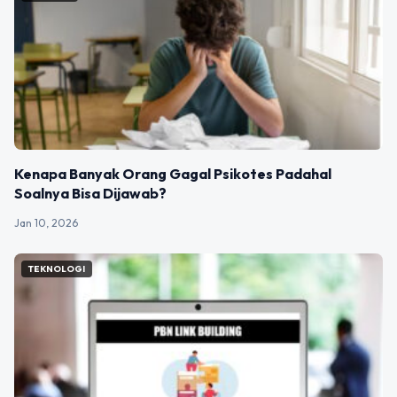
Kenapa Banyak Orang Gagal Psikotes Padahal
Soalnya Bisa Dijawab?
Jan 10, 2026
TEKNOLOGI