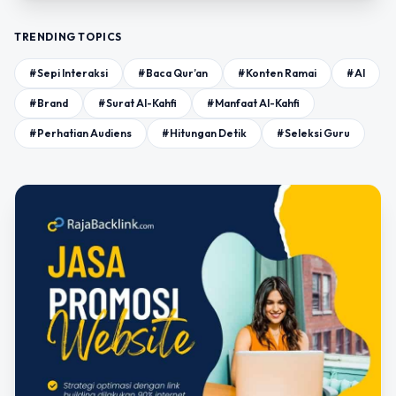
TRENDING TOPICS
#Sepi Interaksi
#Baca Qur’an
#Konten Ramai
#AI
#Brand
#Surat Al-Kahfi
#Manfaat Al-Kahfi
#Perhatian Audiens
#Hitungan Detik
#Seleksi Guru