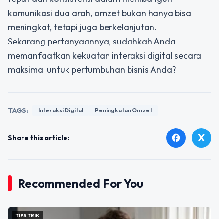
komunikasi dua arah, omzet bukan hanya bisa
meningkat, tetapi juga berkelanjutan.
Sekarang pertanyaannya, sudahkah Anda
memanfaatkan kekuatan interaksi digital secara
maksimal untuk pertumbuhan bisnis Anda?
TAGS:
Interaksi Digital
Peningkatan Omzet
X
facebook
Share this article:
Recommended For You
TIPS TRIK