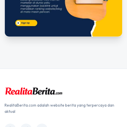
RealitaBerita.com adalah website berita yang terpercaya dan
aktual