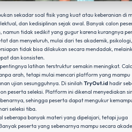
bukan sekadar soal fisik yang kuat atau keberanian di
lektual, dan kedisiplinan sejak awal. Banyak calon peser
namun tidak sedikit yang gugur karena kurangnya pe
etat dan menyeluruh, mulai dari tes akademik, psikologi,
persiapan tidak bisa dilakukan secara mendadak, melain
epat dan konsisten.
pentingnya latihan terstruktur semakin meningkat. Cal
tanpa arah, tetapi mulai mencari platform yang mampu
n ujian sesungguhnya. Di sinilah
TryOut.id
hadir seb
on peserta seleksi. Platform ini dikenal menyediakan si
 sebenarnya, sehingga peserta dapat mengukur kemamp
i seleksi tiba.
l seberapa banyak materi yang dipelajari, tetapi juga
Banyak peserta yang sebenarnya mampu secara akade