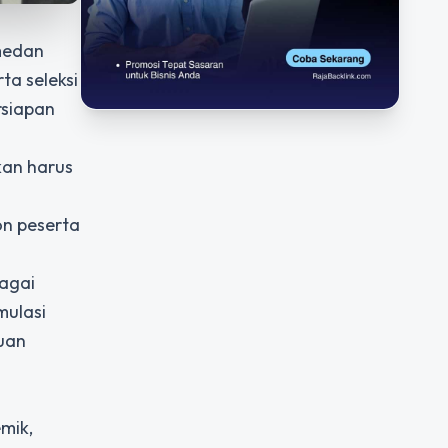
 medan
ta seleksi
rsiapan
kan harus
on peserta
agai
mulasi
uan
mik,