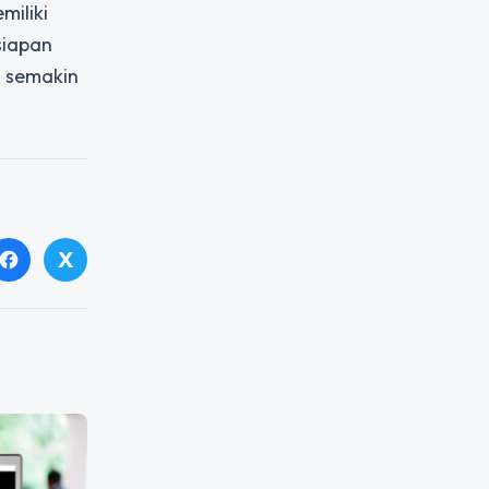
miliki
siapan
a semakin
X
facebook