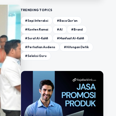
TRENDING TOPICS
#Sepi Interaksi
#Baca Qur’an
#Konten Ramai
#AI
#Brand
#Surat Al-Kahfi
#Manfaat Al-Kahfi
#Perhatian Audiens
#Hitungan Detik
#Seleksi Guru