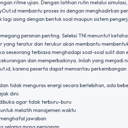
gan ritme ujian. Dengan latihan rutin melalui simulasi,
TryOut.id membantu proses ini dengan menghadirkan p
ak lagi asing dengan bentuk soal maupun sistem penger
emegang peranan penting. Seleksi TNI menuntut ketah
lajar yang teratur dan terukur akan membantu membentu
ka seseorang terbiasa menghadapi soal-soal sulit dan 
 kekurangan dan memperbaikinya. Inilah yang menjadi ni
yOut.id, karena peserta dapat memantau perkembangan d
f dan tidak menguras energi secara berlebihan, ada bebe
jak dini:
dibuka agar tidak terburu-buru
 untuk melatih manajemen waktu
 menghafal jawaban
ang selama masa persiapan