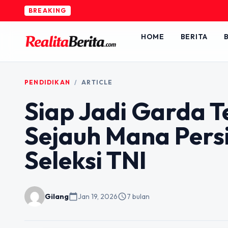
BREAKING
HOME
BERITA
B
PENDIDIKAN
/
ARTICLE
Siap Jadi Garda 
Sejauh Mana Per
Seleksi TNI
Gilang
calendar_today
Jan 19, 2026
schedule
7 bulan