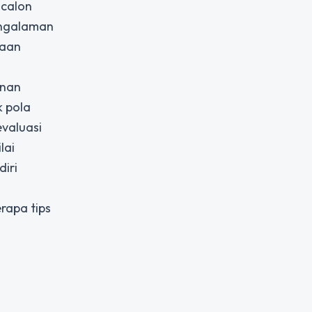
 calon
engalaman
jaan
anan
k pola
evaluasi
lai
iri
rapa tips