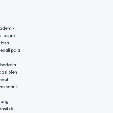
kademik,
ai aspek
 bisa
enali pola
berlatih
dasi oleh
erah,
an serius
 yang
asil di