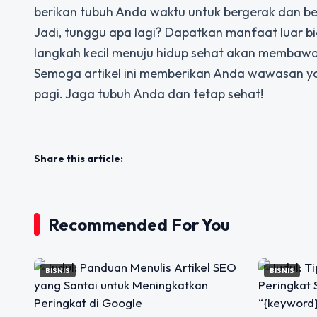
berikan tubuh Anda waktu untuk bergerak dan ber
Jadi, tunggu apa lagi? Dapatkan manfaat luar b
langkah kecil menuju hidup sehat akan membawa 
Semoga artikel ini memberikan Anda wawasan ya
pagi. Jaga tubuh Anda dan tetap sehat!
Share this article:
Recommended For You
BISNIS
BISNIS