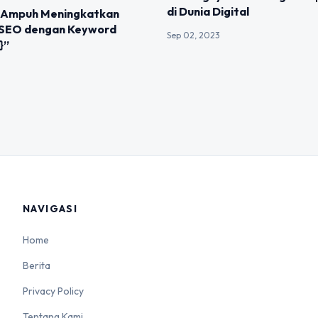
di Dunia Digital
ps Ampuh Meningkatkan
 SEO dengan Keyword
Sep 02, 2023
}”
NAVIGASI
Home
Berita
Privacy Policy
Tentang Kami