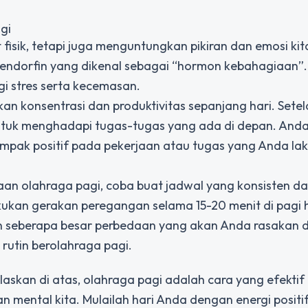
gi
sik, tetapi juga menguntungkan pikiran dan emosi kit
endorfin yang dikenal sebagai “hormon kebahagiaan”. 
 stres serta kecemasan.
 konsentrasi dan produktivitas sepanjang hari. Setel
 untuk menghadapi tugas-tugas yang ada di depan. And
ampak positif pada pekerjaan atau tugas yang Anda la
an olahraga pagi, coba buat jadwal yang konsisten da
akukan gerakan peregangan selama 15-20 menit di pagi 
an seberapa besar perbedaan yang akan Anda rasakan 
rutin berolahraga pagi.
laskan di atas, olahraga pagi adalah cara yang efektif
 mental kita. Mulailah hari Anda dengan energi positi