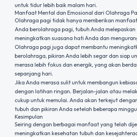
untuk tidur lebih baik malam hari.
Manfaat Mental dan Emosional dari Olahraga Pa
Olahraga pagi tidak hanya memberikan manfaat fi
Anda berolahraga pagi, tubuh Anda melepaskan 
meningkatkan suasana hati Anda dan mengurangi
Olahraga pagi juga dapat membantu meningkatkan
berolahraga, pikiran Anda lebih segar dan siap
merasa lebih fokus dan energik, yang akan berd
sepanjang hari.
Jika Anda merasa sulit untuk membangun kebiasa
dengan latihan ringan. Berjalan-jalan atau mel
cukup untuk memulai. Anda akan terkejut deng
tubuh dan pikiran Anda setelah beberapa minggu 
Kesimpulan
Seiring dengan berbagai manfaat yang telah dije
meningkatkan kesehatan tubuh dan kesejahteraan