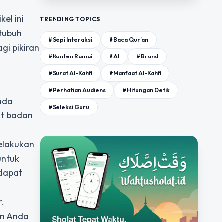
el ini
TRENDING TOPICS
tubuh
#Sepi Interaksi
#Baca Qur’an
gi pikiran
#Konten Ramai
#AI
#Brand
#Surat Al-Kahfi
#Manfaat Al-Kahfi
#Perhatian Audiens
#Hitungan Detik
Anda
#Seleksi Guru
at badan
melakukan
untuk
 dapat
r.
an Anda