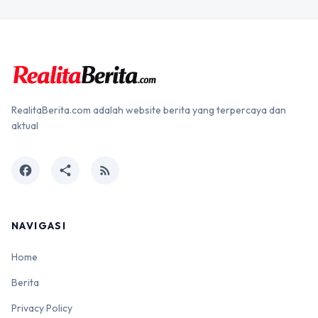
RealitaBerita.com adalah website berita yang terpercaya dan
aktual
facebook
share
rss_feed
NAVIGASI
Home
Berita
Privacy Policy