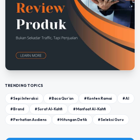
TRENDING TOPICS
#Sepi Interaksi
#Baca Qur’an
#Konten Ramai
#AI
#Brand
#Surat Al-Kahfi
#Manfaat Al-Kahfi
#Perhatian Audiens
#Hitungan Detik
#Seleksi Guru