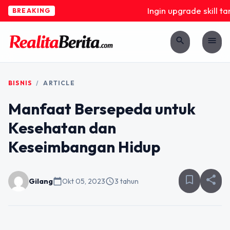
Ingin upgrade skill ta
BREAKING
search
menu
BISNIS
/
ARTICLE
Manfaat Bersepeda untuk
Kesehatan dan
Keseimbangan Hidup
bookmark_border
share
Gilang
calendar_today
Okt 05, 2023
schedule
3 tahun