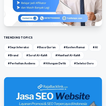
TRENDING TOPICS
#Sepi Interaksi
#Baca Qur’an
#Konten Ramai
#AI
#Brand
#Surat Al-Kahfi
#Manfaat Al-Kahfi
#Perhatian Audiens
#Hitungan Detik
#Seleksi Guru