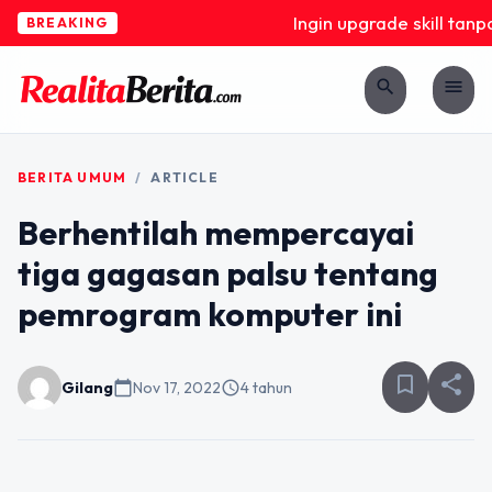
Ingin upgrade skill tanpa
BREAKING
search
menu
BERITA UMUM
/
ARTICLE
Berhentilah mempercayai
tiga gagasan palsu tentang
pemrogram komputer ini
bookmark_border
share
Gilang
calendar_today
Nov 17, 2022
schedule
4 tahun