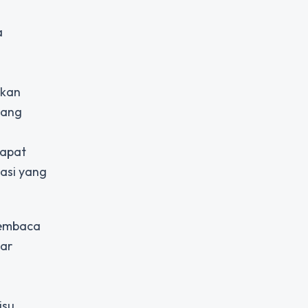
a
ukan
yang
dapat
asi yang
membaca
tar
isu