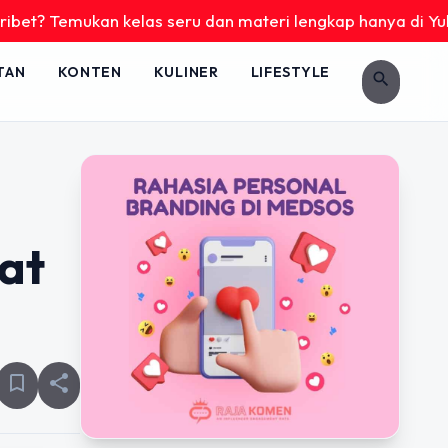
mukan kelas seru dan materi lengkap hanya di YukBelajar.com
TAN
KONTEN
KULINER
LIFESTYLE
search
at
bookmark_border
share