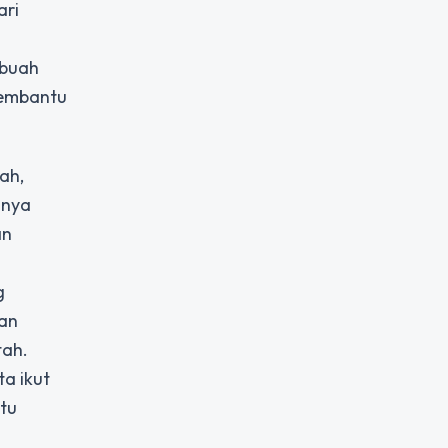
ari
ebuah
 membantu
ah,
anya
an
g
kan
tah.
a ikut
tu