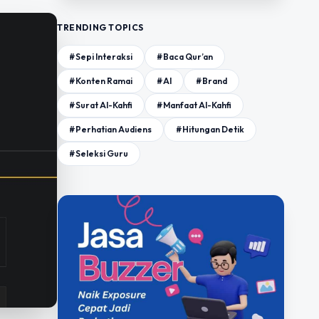
TRENDING TOPICS
#Sepi Interaksi
#Baca Qur’an
#Konten Ramai
#AI
#Brand
#Surat Al-Kahfi
#Manfaat Al-Kahfi
#Perhatian Audiens
#Hitungan Detik
#Seleksi Guru