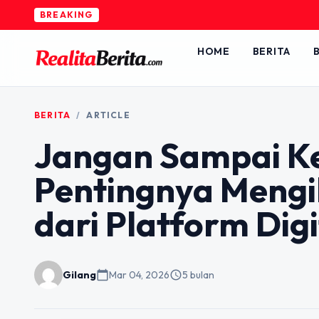
BREAKING
HOME
BERITA
B
BERITA
/
ARTICLE
Jangan Sampai Ket
Pentingnya Mengik
dari Platform Dig
Gilang
calendar_today
Mar 04, 2026
schedule
5 bulan