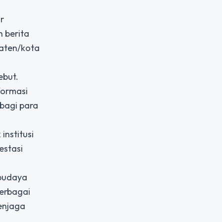
r
 berita
paten/kota
ebut.
formasi
bagi para
institusi
estasi
 budaya
berbagai
enjaga