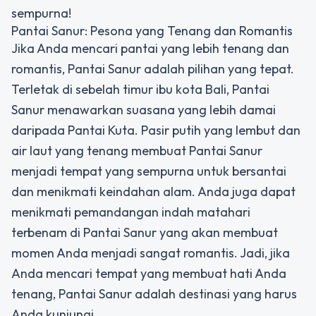
sempurna!
Pantai Sanur: Pesona yang Tenang dan Romantis
Jika Anda mencari pantai yang lebih tenang dan
romantis, Pantai Sanur adalah pilihan yang tepat.
Terletak di sebelah timur ibu kota Bali, Pantai
Sanur menawarkan suasana yang lebih damai
daripada Pantai Kuta. Pasir putih yang lembut dan
air laut yang tenang membuat Pantai Sanur
menjadi tempat yang sempurna untuk bersantai
dan menikmati keindahan alam. Anda juga dapat
menikmati pemandangan indah matahari
terbenam di Pantai Sanur yang akan membuat
momen Anda menjadi sangat romantis. Jadi, jika
Anda mencari tempat yang membuat hati Anda
tenang, Pantai Sanur adalah destinasi yang harus
Anda kunjungi.