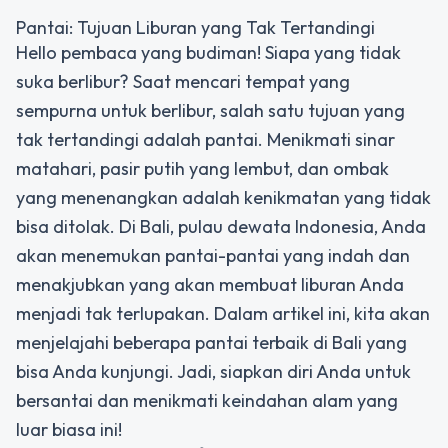
Pantai: Tujuan Liburan yang Tak Tertandingi
Hello pembaca yang budiman! Siapa yang tidak
suka berlibur? Saat mencari tempat yang
sempurna untuk berlibur, salah satu tujuan yang
tak tertandingi adalah pantai. Menikmati sinar
matahari, pasir putih yang lembut, dan ombak
yang menenangkan adalah kenikmatan yang tidak
bisa ditolak. Di Bali, pulau dewata Indonesia, Anda
akan menemukan pantai-pantai yang indah dan
menakjubkan yang akan membuat liburan Anda
menjadi tak terlupakan. Dalam artikel ini, kita akan
menjelajahi beberapa pantai terbaik di Bali yang
bisa Anda kunjungi. Jadi, siapkan diri Anda untuk
bersantai dan menikmati keindahan alam yang
luar biasa ini!