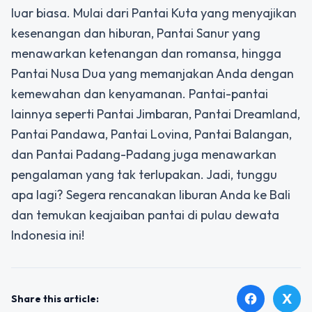
luar biasa. Mulai dari Pantai Kuta yang menyajikan
kesenangan dan hiburan, Pantai Sanur yang
menawarkan ketenangan dan romansa, hingga
Pantai Nusa Dua yang memanjakan Anda dengan
kemewahan dan kenyamanan. Pantai-pantai
lainnya seperti Pantai Jimbaran, Pantai Dreamland,
Pantai Pandawa, Pantai Lovina, Pantai Balangan,
dan Pantai Padang-Padang juga menawarkan
pengalaman yang tak terlupakan. Jadi, tunggu
apa lagi? Segera rencanakan liburan Anda ke Bali
dan temukan keajaiban pantai di pulau dewata
Indonesia ini!
X
facebook
Share this article: