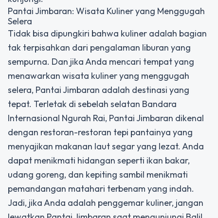
Pantai Jimbaran: Wisata Kuliner yang Menggugah
Selera
Tidak bisa dipungkiri bahwa kuliner adalah bagian
tak terpisahkan dari pengalaman liburan yang
sempurna. Dan jika Anda mencari tempat yang
menawarkan wisata kuliner yang menggugah
selera, Pantai Jimbaran adalah destinasi yang
tepat. Terletak di sebelah selatan Bandara
Internasional Ngurah Rai, Pantai Jimbaran dikenal
dengan restoran-restoran tepi pantainya yang
menyajikan makanan laut segar yang lezat. Anda
dapat menikmati hidangan seperti ikan bakar,
udang goreng, dan kepiting sambil menikmati
pemandangan matahari terbenam yang indah.
Jadi, jika Anda adalah penggemar kuliner, jangan
lewatkan Pantai Jimbaran saat mengunjungi Bali!