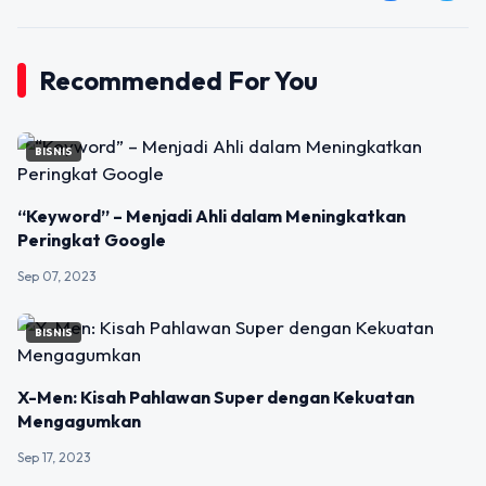
Recommended For You
BISNIS
“Keyword” – Menjadi Ahli dalam Meningkatkan
Peringkat Google
Sep 07, 2023
BISNIS
X-Men: Kisah Pahlawan Super dengan Kekuatan
Mengagumkan
Sep 17, 2023