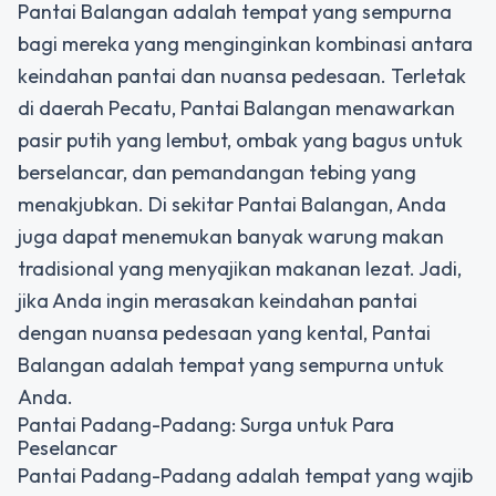
Pantai Balangan adalah tempat yang sempurna
bagi mereka yang menginginkan kombinasi antara
keindahan pantai dan nuansa pedesaan. Terletak
di daerah Pecatu, Pantai Balangan menawarkan
pasir putih yang lembut, ombak yang bagus untuk
berselancar, dan pemandangan tebing yang
menakjubkan. Di sekitar Pantai Balangan, Anda
juga dapat menemukan banyak warung makan
tradisional yang menyajikan makanan lezat. Jadi,
jika Anda ingin merasakan keindahan pantai
dengan nuansa pedesaan yang kental, Pantai
Balangan adalah tempat yang sempurna untuk
Anda.
Pantai Padang-Padang: Surga untuk Para
Peselancar
Pantai Padang-Padang adalah tempat yang wajib