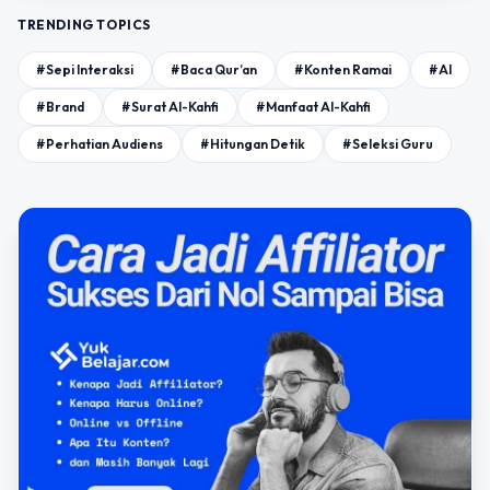
TRENDING TOPICS
#Sepi Interaksi
#Baca Qur’an
#Konten Ramai
#AI
#Brand
#Surat Al-Kahfi
#Manfaat Al-Kahfi
#Perhatian Audiens
#Hitungan Detik
#Seleksi Guru