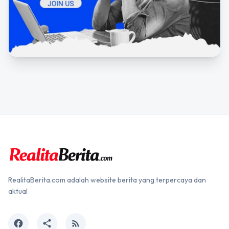
RealitaBerita.com adalah website berita yang terpercaya dan
aktual
facebook
share
rss_feed