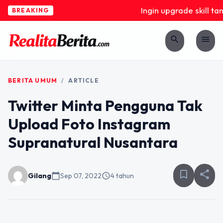
Ingin upgrade skill tan
BREAKING
search
menu
BERITA UMUM
/
ARTICLE
Twitter Minta Pengguna Tak
Upload Foto Instagram
Supranatural Nusantara
bookmark_border
share
Gilang
calendar_today
Sep 07, 2022
schedule
4 tahun