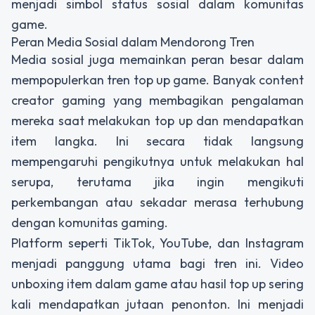
menjadi simbol status sosial dalam komunitas
game.
Peran Media Sosial dalam Mendorong Tren
Media sosial juga memainkan peran besar dalam
mempopulerkan tren top up game. Banyak content
creator gaming yang membagikan pengalaman
mereka saat melakukan top up dan mendapatkan
item langka. Ini secara tidak langsung
mempengaruhi pengikutnya untuk melakukan hal
serupa, terutama jika ingin mengikuti
perkembangan atau sekadar merasa terhubung
dengan komunitas gaming.
Platform seperti TikTok, YouTube, dan Instagram
menjadi panggung utama bagi tren ini. Video
unboxing item dalam game atau hasil top up sering
kali mendapatkan jutaan penonton. Ini menjadi