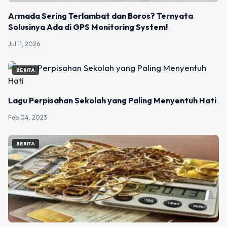
Armada Sering Terlambat dan Boros? Ternyata
Solusinya Ada di GPS Monitoring System!
Jul 11, 2026
BERITA
Lagu Perpisahan Sekolah yang Paling Menyentuh Hati
Feb 04, 2023
BERITA