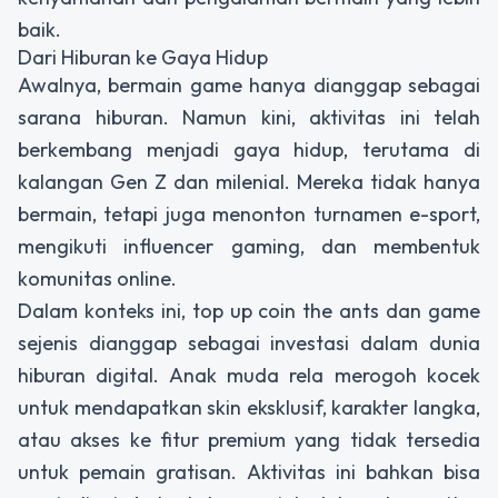
baik.
Dari Hiburan ke Gaya Hidup
Awalnya, bermain game hanya dianggap sebagai
sarana hiburan. Namun kini, aktivitas ini telah
berkembang menjadi gaya hidup, terutama di
kalangan Gen Z dan milenial. Mereka tidak hanya
bermain, tetapi juga menonton turnamen e-sport,
mengikuti influencer gaming, dan membentuk
komunitas online.
Dalam konteks ini, top up coin the ants dan game
sejenis dianggap sebagai investasi dalam dunia
hiburan digital. Anak muda rela merogoh kocek
untuk mendapatkan skin eksklusif, karakter langka,
atau akses ke fitur premium yang tidak tersedia
untuk pemain gratisan. Aktivitas ini bahkan bisa