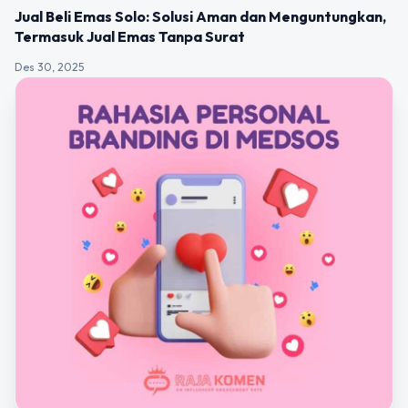
Jual Beli Emas Solo: Solusi Aman dan Menguntungkan,
Termasuk Jual Emas Tanpa Surat
Des 30, 2025