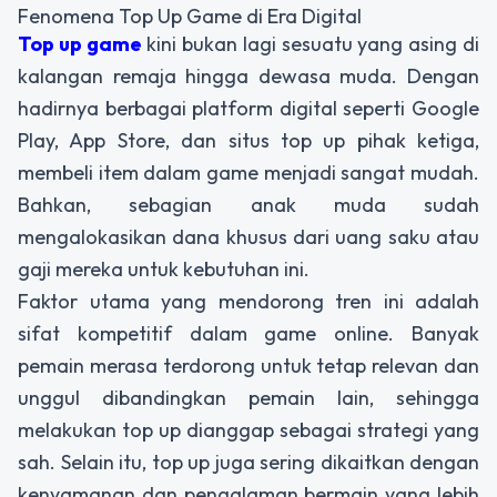
Fenomena Top Up Game di Era Digital
Top up game
kini bukan lagi sesuatu yang asing di
kalangan remaja hingga dewasa muda. Dengan
hadirnya berbagai platform digital seperti Google
Play, App Store, dan situs top up pihak ketiga,
membeli item dalam game menjadi sangat mudah.
Bahkan, sebagian anak muda sudah
mengalokasikan dana khusus dari uang saku atau
gaji mereka untuk kebutuhan ini.
Faktor utama yang mendorong tren ini adalah
sifat kompetitif dalam game online. Banyak
pemain merasa terdorong untuk tetap relevan dan
unggul dibandingkan pemain lain, sehingga
melakukan top up dianggap sebagai strategi yang
sah. Selain itu, top up juga sering dikaitkan dengan
kenyamanan dan pengalaman bermain yang lebih