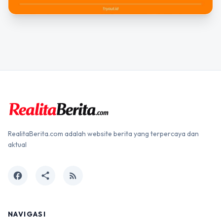
RealitaBerita.com adalah website berita yang terpercaya dan
aktual
facebook
share
rss_feed
NAVIGASI