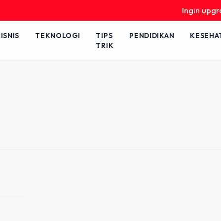
Ingin upgrade 
ISNIS
TEKNOLOGI
TIPS
PENDIDIKAN
KESEHA
TRIK
 Satu Tahap Ini
dapi Tes Wawasan
jadi momok bagi banyak peserta
 menjebak dan penuh interpretasi.