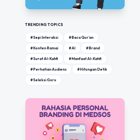
TRENDING TOPICS
#Sepi Interaksi
#Baca Qur’an
#Konten Ramai
#AI
#Brand
#Surat Al-Kahfi
#Manfaat Al-Kahfi
#Perhatian Audiens
#Hitungan Detik
#Seleksi Guru