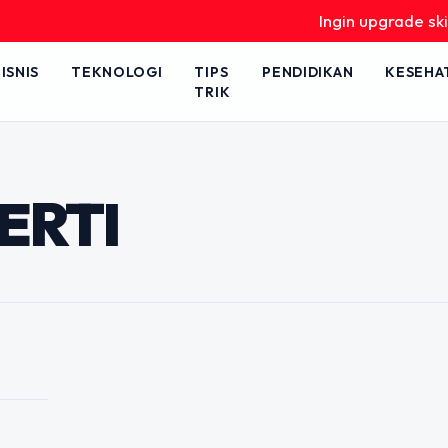
Ingin upgrade skill 
ISNIS
TEKNOLOGI
TIPS
PENDIDIKAN
KESEHA
TRIK
 Properti Sepi
 Cerdas yang Bikin
ERTI
 soal lokasi strategis dan harga
jualan sangat ditentukan oleh