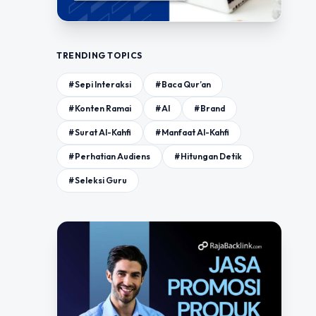
TRENDING TOPICS
#Sepi Interaksi
#Baca Qur’an
#Konten Ramai
#AI
#Brand
#Surat Al-Kahfi
#Manfaat Al-Kahfi
#Perhatian Audiens
#Hitungan Detik
#Seleksi Guru