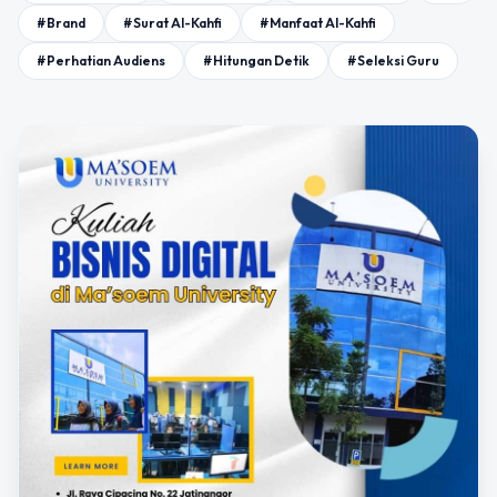
#Brand
#Surat Al-Kahfi
#Manfaat Al-Kahfi
#Perhatian Audiens
#Hitungan Detik
#Seleksi Guru