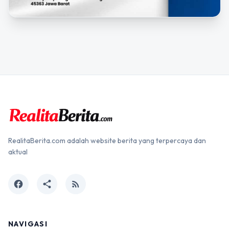
RealitaBerita.com adalah website berita yang terpercaya dan
aktual
facebook
share
rss_feed
NAVIGASI