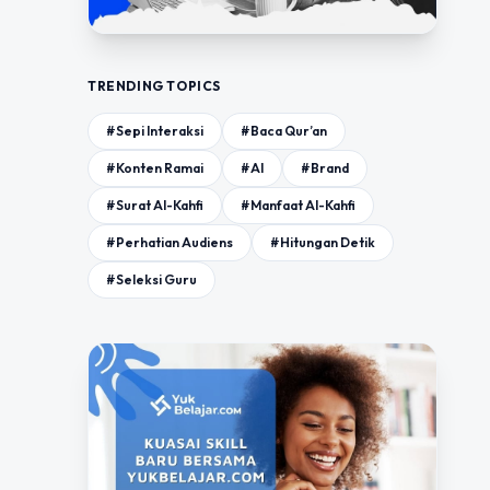
TRENDING TOPICS
#Sepi Interaksi
#Baca Qur’an
#Konten Ramai
#AI
#Brand
#Surat Al-Kahfi
#Manfaat Al-Kahfi
#Perhatian Audiens
#Hitungan Detik
#Seleksi Guru