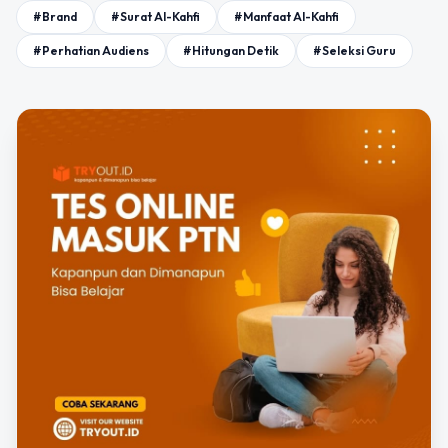
#Brand
#Surat Al-Kahfi
#Manfaat Al-Kahfi
#Perhatian Audiens
#Hitungan Detik
#Seleksi Guru