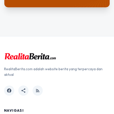
RealitaBerita.com adalah website berita yang terpercaya dan
aktual
facebook
share
rss_feed
NAVIGASI