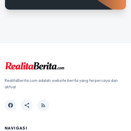
RealitaBerita.com adalah website berita yang terpercaya dan
aktual
facebook
share
rss_feed
NAVIGASI