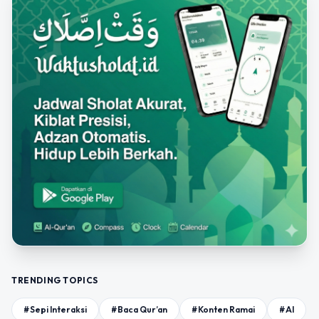
TRENDING TOPICS
#Sepi Interaksi
#Baca Qur’an
#Konten Ramai
#AI