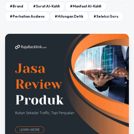
#Brand
#Surat Al-Kahfi
#Manfaat Al-Kahfi
#Perhatian Audiens
#Hitungan Detik
#Seleksi Guru