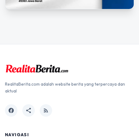
RealitaBerita.com adalah website berita yang terpercaya dan
aktual
facebook
share
rss_feed
NAVIGASI