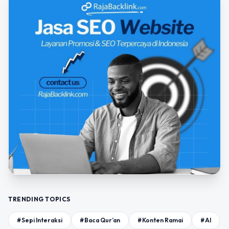
TRENDING TOPICS
#Sepi Interaksi
#Baca Qur’an
#Konten Ramai
#AI