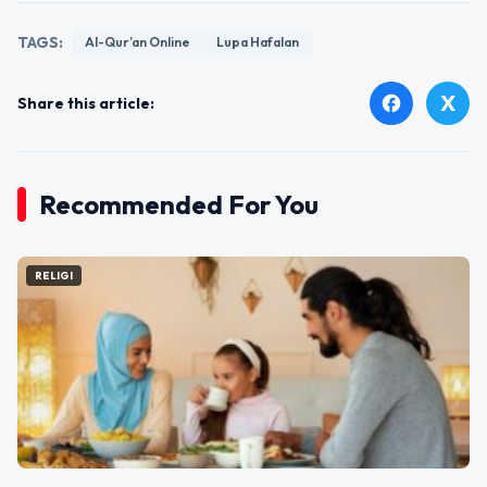
TAGS:
Al-Qur’an Online
Lupa Hafalan
X
facebook
Share this article:
Recommended For You
RELIGI