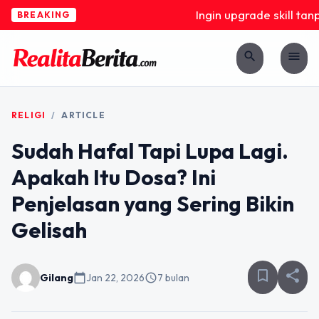
Ingin upgrade skill tanpa
BREAKING
search
menu
RELIGI
/
ARTICLE
Sudah Hafal Tapi Lupa Lagi.
Apakah Itu Dosa? Ini
Penjelasan yang Sering Bikin
Gelisah
bookmark_border
share
Gilang
calendar_today
Jan 22, 2026
schedule
7 bulan