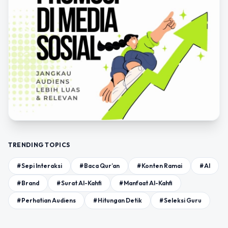
TRENDING TOPICS
#Sepi Interaksi
#Baca Qur’an
#Konten Ramai
#AI
#Brand
#Surat Al-Kahfi
#Manfaat Al-Kahfi
#Perhatian Audiens
#Hitungan Detik
#Seleksi Guru