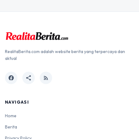
RealitaBerita.com adalah website berita yang terpercaya dan
aktual
facebook
share
rss_feed
NAVIGASI
Home
Berita
Privacy Policy