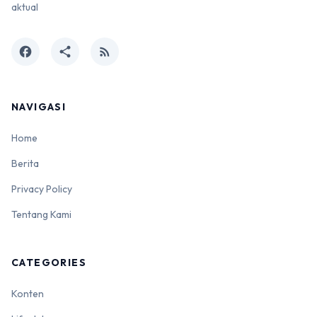
aktual
facebook
share
rss_feed
NAVIGASI
Home
Berita
Privacy Policy
Tentang Kami
CATEGORIES
Konten