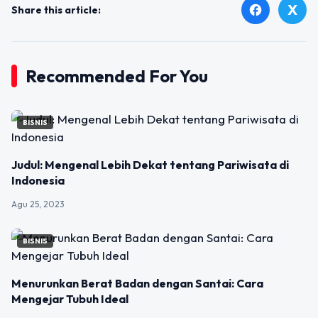
X
facebook
Share this article:
Recommended For You
BISNIS
Judul: Mengenal Lebih Dekat tentang Pariwisata di
Indonesia
Agu 25, 2023
BISNIS
Menurunkan Berat Badan dengan Santai: Cara
Mengejar Tubuh Ideal