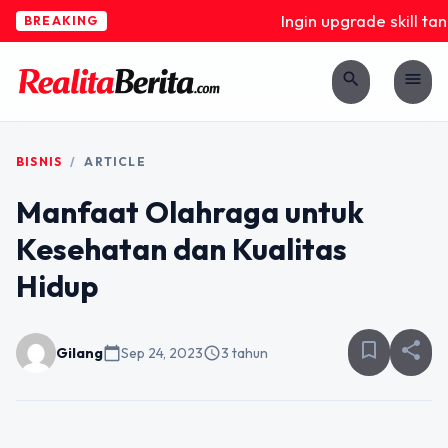
Ingin upgrade skill tan
BREAKING
search
menu
BISNIS
/
ARTICLE
Manfaat Olahraga untuk
Kesehatan dan Kualitas
Hidup
bookmark_border
share
Gilang
calendar_today
Sep 24, 2023
schedule
3 tahun