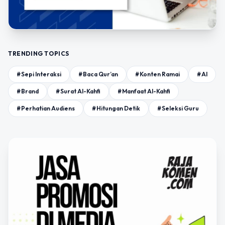
TRENDING TOPICS
#Sepi Interaksi
#Baca Qur’an
#Konten Ramai
#AI
#Brand
#Surat Al-Kahfi
#Manfaat Al-Kahfi
#Perhatian Audiens
#Hitungan Detik
#Seleksi Guru