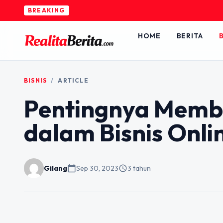
BREAKING
HOME
BERITA
B
BISNIS
/
ARTICLE
Pentingnya Memb
dalam Bisnis Onli
Gilang
calendar_today
Sep 30, 2023
schedule
3 tahun