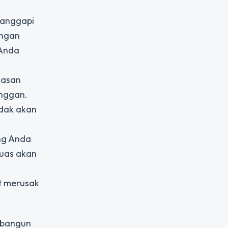
Tanggapi
engan
 Anda
uasan
anggan.
dak akan
ang Anda
puas akan
t merusak
mbangun