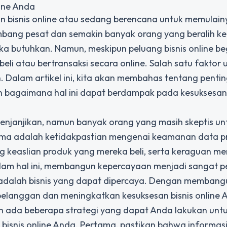
ine Anda
bisnis online atau sedang berencana untuk memulain
kembang pesat dan semakin banyak orang yang beralih ke
a butuhkan. Namun, meskipun peluang bisnis online be
li atau bertransaksi secara online. Salah satu faktor
Dalam artikel ini, kita akan membahas tentang penti
 bagaimana hal ini dapat berdampak pada kesuksesan 
menjanjikan, namun banyak orang yang masih skeptis un
utama adalah ketidakpastian mengenai keamanan data p
ng keaslian produk yang mereka beli, serta keraguan m
lam hal ini, membangun kepercayaan menjadi sangat p
adalah bisnis yang dapat dipercaya. Dengan membang
pelanggan dan meningkatkan kesuksesan bisnis online 
ada beberapa strategi yang dapat Anda lakukan unt
isnis online Anda. Pertama, pastikan bahwa informas