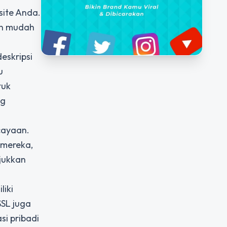
site Anda.
an mudah
eskripsi
u
tuk
ng
rcayaan.
 mereka,
jukkan
liki
SSL juga
i pribadi