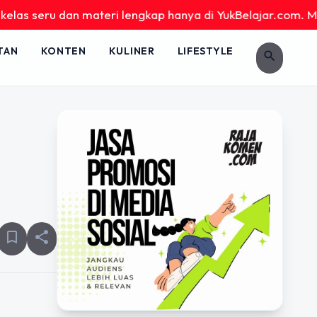
eru dan materi lengkap hanya di YukBelajar.com. Mulai langk
TAN
KONTEN
KULINER
LIFESTYLE
search
bookmark_border
share