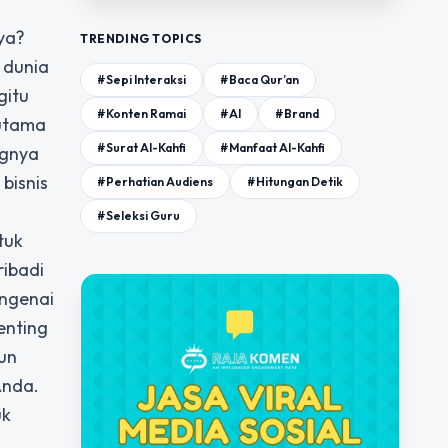
ya?
TRENDING TOPICS
 dunia
#Sepi Interaksi
#Baca Qur’an
gitu
#Konten Ramai
#AI
#Brand
 utama
#Surat Al-Kahfi
#Manfaat Al-Kahfi
ngnya
bisnis
#Perhatian Audiens
#Hitungan Detik
#Seleksi Guru
tuk
ribadi
engenai
enting
un
Anda.
uk
i