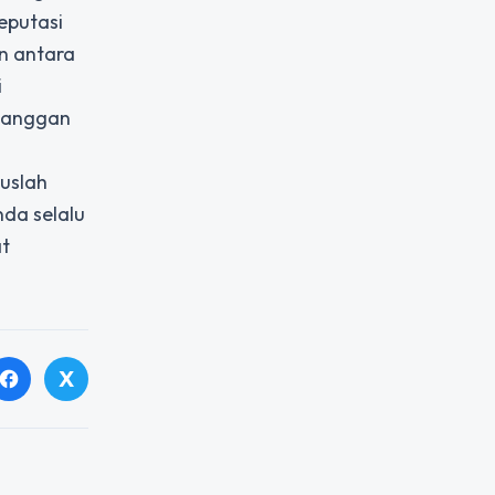
eputasi
n antara
i
elanggan
uslah
da selalu
at
X
facebook