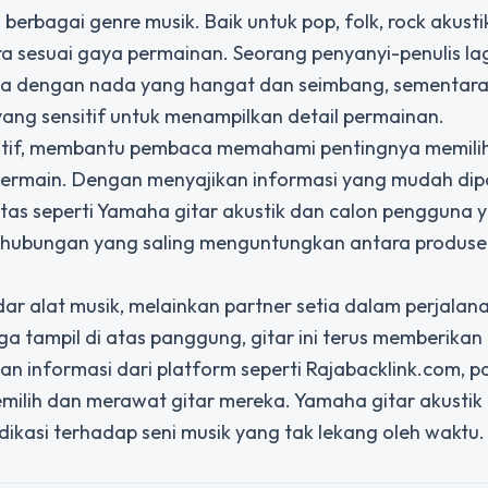
 berbagai genre musik. Baik untuk pop, folk, rock akusti
ra sesuai gaya permainan. Seorang penyanyi-penulis l
ya dengan nada yang hangat dan seimbang, sementar
ang sensitif untuk menampilkan detail permainan.
katif, membantu pembaca memahami pentingnya memilih
bermain. Dengan menyajikan informasi yang mudah dip
itas seperti Yamaha gitar akustik dan calon pengguna y
n hubungan yang saling menguntungkan antara produse
ar alat musik, melainkan partner setia dalam perjalan
ga tampil di atas panggung, gitar ini terus memberika
informasi dari platform seperti Rajabacklink.com, p
emilih dan merawat gitar mereka. Yamaha gitar akustik
dikasi terhadap seni musik yang tak lekang oleh waktu.