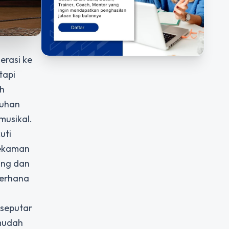
erasi ke
tapi
h
tuhan
musikal.
uti
rekaman
ang dan
derhana
seputar
 mudah