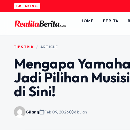
BREAKING
HOME
BERITA
B
TIPS TRIK
/
ARTICLE
Mengapa Yamaha G
Jadi Pilihan Musi
di Sini!
Gilang
calendar_today
Feb 09, 2026
schedule
6 bulan