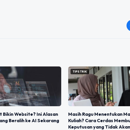
TIPS TRIK
t Bikin Website? Ini Alasan
Masih Ragu Menentukan M
ng Beralih ke AI Sekarang
Kuliah? Cara Cerdas Memb
Keputusan yang Tidak Aka