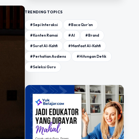
TRENDING TOPICS
#Sepi Interaksi
#Baca Qur’an
#Konten Ramai
#AI
#Brand
#Surat Al-Kahfi
#Manfaat Al-Kahfi
#Perhatian Audiens
#Hitungan Detik
#Seleksi Guru