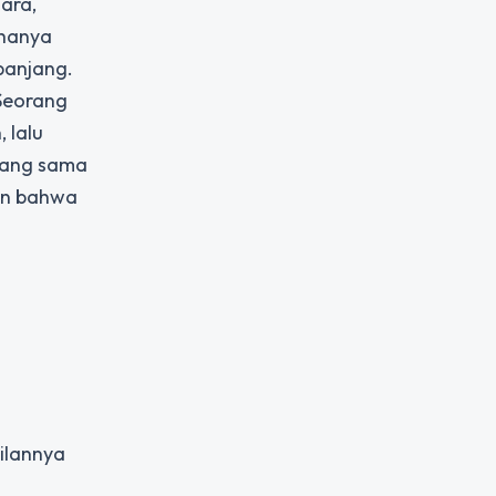
uara,
 hanya
panjang.
 Seorang
 lalu
 yang sama
kan bahwa
ilannya