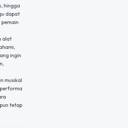
k, hingga
agu dapat
a pemain
 alat
ahami,
ang ingin
n,
an musikal
n performa
ara
 pun tetap