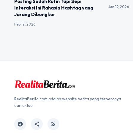
Posting Sudah Rutin Tapi Sepi
Jan 19, 2026
Interaksi Ini Rahasia Hashtag yang
Jarang Dibongkar
Feb 12, 2026
RealitaBerita.com adalah website berita yang terpercaya
dan aktual
facebook
share
rss_feed