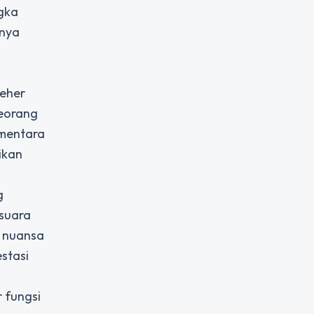
ngka
anya
leher
Seorang
ementara
ikan
g
 suara
n nuansa
stasi
 fungsi