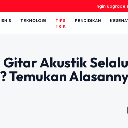
Ingin upgrade skill tanpa ri
ISNIS
TEKNOLOGI
TIPS
PENDIDIKAN
KESEHA
TRIK
itar Akustik Selal
si? Temukan Alasann