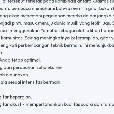
lai tersebut terletak pada kombinasi antara kualitas s
mbantu pembaca memahami bahwa memilih gitar bukan
 yang akan menemani perjalanan mereka dalam jangka 
enjadi pintu masuk menuju dunia musik yang lebih luas.
 dapat menggunakan Yamaha sebagai alat latihan harian,
 komunitas. Seiring meningkatnya keterampilan, gitar
mengikuti perkembangan teknik bermain. Ini menunjuk
a.
 Anda tetap optimal:
ng dari perubahan suhu ekstrem.
lah digunakan.
ala sesuai intensitas bermain.
.
tar bepergian.
tar akustik mempertahankan kualitas suara dan tamp