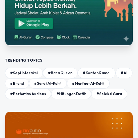
TRENDING TOPICS
#Sepi Interaksi
#Baca Qur’an
#Konten Ramai
#AI
#Brand
#Surat Al-Kahfi
#Manfaat Al-Kahfi
#Perhatian Audiens
#Hitungan Detik
#Seleksi Guru