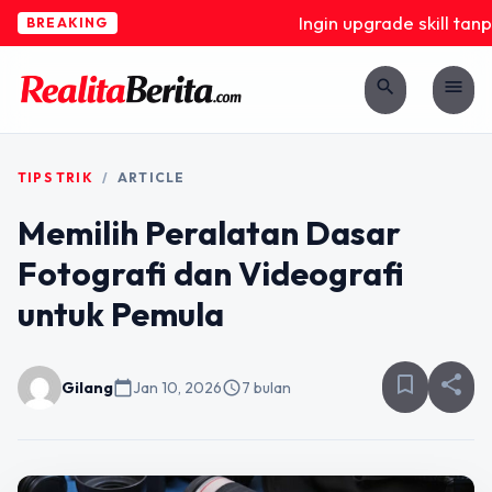
Ingin upgrade skill tanpa
BREAKING
search
menu
TIPS TRIK
/
ARTICLE
Memilih Peralatan Dasar
Fotografi dan Videografi
untuk Pemula
bookmark_border
share
Gilang
calendar_today
Jan 10, 2026
schedule
7 bulan