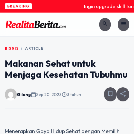
Ingin upgrade skill tan
BREAKING
search
menu
BISNIS
/
ARTICLE
Makanan Sehat untuk
Menjaga Kesehatan Tubuhmu
bookmark_border
share
Gilang
calendar_today
Sep 20, 2023
schedule
3 tahun
Menerapkan Gaya Hidup Sehat dengan Memilih