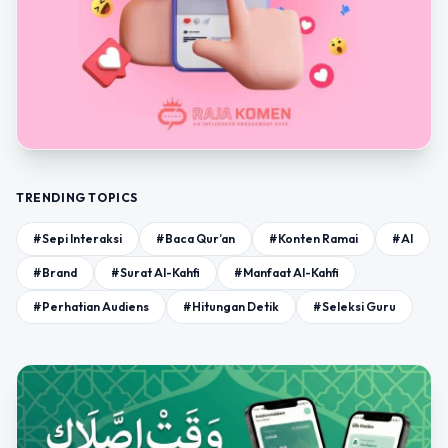
TRENDING TOPICS
#Sepi Interaksi
#Baca Qur’an
#Konten Ramai
#AI
#Brand
#Surat Al-Kahfi
#Manfaat Al-Kahfi
#Perhatian Audiens
#Hitungan Detik
#Seleksi Guru