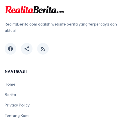
RealitaBerita.com adalah website berita yang terpercaya dan
aktual
facebook
share
rss_feed
NAVIGASI
Home
Berita
Privacy Policy
Tentang Kami