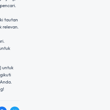
pencari.
ki tautan
k relevan.
ri.
untuk
} untuk
gikuti
 Anda.
g!