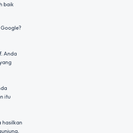
h baik
i Google?
f. Anda
 yang
nda
n itu
 hasilkan
gunjung,