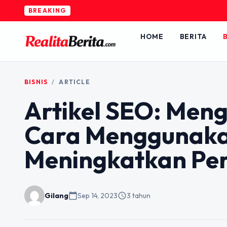
BREAKING
HOME
BERITA
B
BISNIS
/
ARTICLE
Artikel SEO: Men
Cara Menggunaka
Meningkatkan Per
Gilang
calendar_today
Sep 14, 2023
schedule
3 tahun