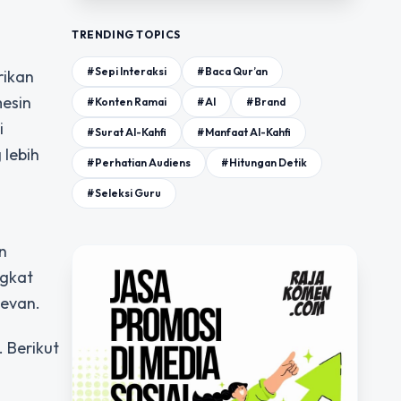
TRENDING TOPICS
#Sepi Interaksi
#Baca Qur’an
rikan
esin
#Konten Ramai
#AI
#Brand
i
#Surat Al-Kahfi
#Manfaat Al-Kahfi
lebih
#Perhatian Audiens
#Hitungan Detik
#Seleksi Guru
n
ngkat
levan.
 Berikut