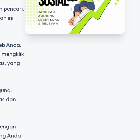
n pencari.
an ini
web Anda.
 mengklik
as, yang
guna.
as dan
dengan
ang Anda