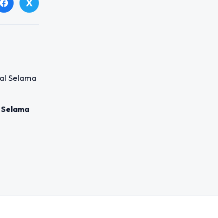
X
facebook
 Selama