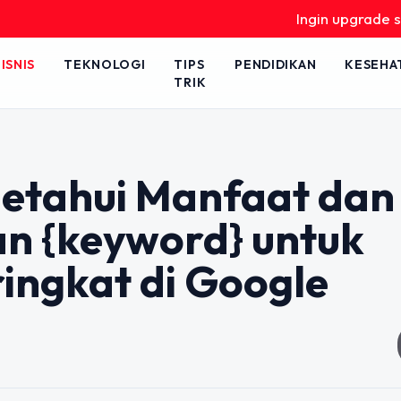
Ingin upgrade skill tan
ISNIS
TEKNOLOGI
TIPS
PENDIDIKAN
KESEHA
TRIK
getahui Manfaat dan
n {keyword} untuk
ingkat di Google