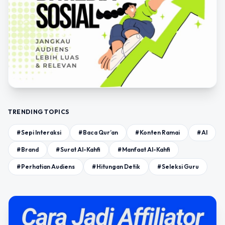
TRENDING TOPICS
#Sepi Interaksi
#Baca Qur’an
#Konten Ramai
#AI
#Brand
#Surat Al-Kahfi
#Manfaat Al-Kahfi
#Perhatian Audiens
#Hitungan Detik
#Seleksi Guru