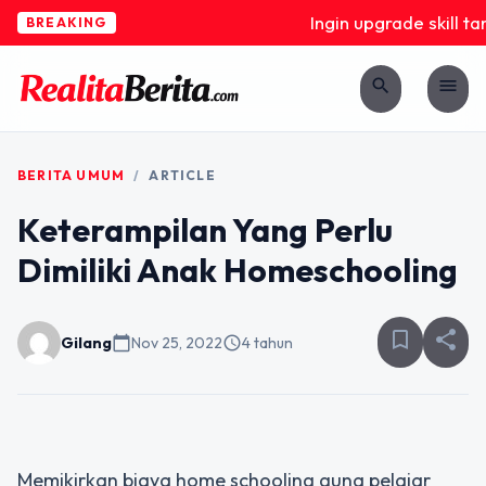
Ingin upgrade skill ta
BREAKING
search
menu
BERITA UMUM
/
ARTICLE
Keterampilan Yang Perlu
Dimiliki Anak Homeschooling
bookmark_border
share
Gilang
calendar_today
Nov 25, 2022
schedule
4 tahun
Memikirkan
biaya home schooling
guna pelajar