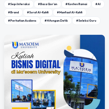
#Sepi Interaksi
#Baca Qur’an
#Konten Ramai
#AI
#Brand
#Surat Al-Kahfi
#Manfaat Al-Kahfi
#Perhatian Audiens
#Hitungan Detik
#Seleksi Guru