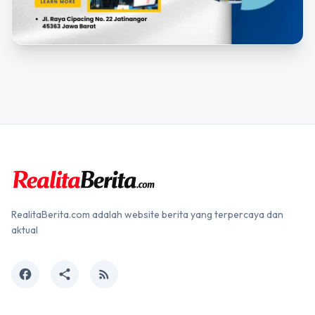
RealitaBerita.com adalah website berita yang terpercaya dan
aktual
facebook
share
rss_feed