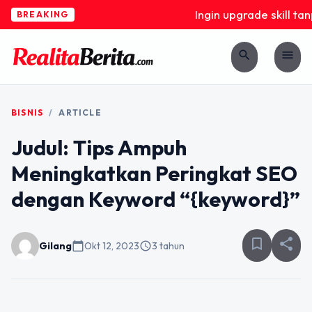
Ingin upgrade skill tanp
BREAKING
search
menu
BISNIS
/
ARTICLE
Judul: Tips Ampuh
Meningkatkan Peringkat SEO
dengan Keyword “{keyword}”
bookmark_border
share
Gilang
calendar_today
Okt 12, 2023
schedule
3 tahun