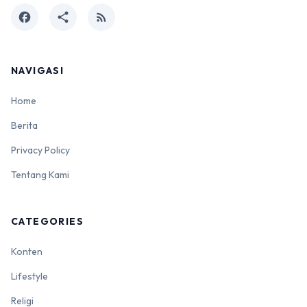
facebook
share
rss_feed
NAVIGASI
Home
Berita
Privacy Policy
Tentang Kami
CATEGORIES
Konten
Lifestyle
Religi