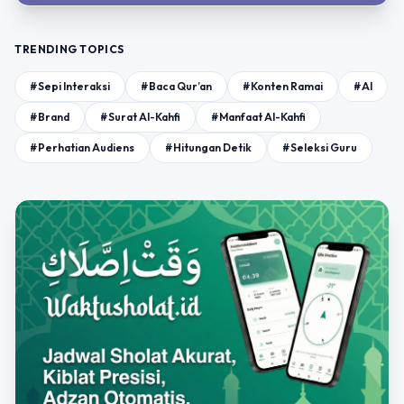
TRENDING TOPICS
#Sepi Interaksi
#Baca Qur’an
#Konten Ramai
#AI
#Brand
#Surat Al-Kahfi
#Manfaat Al-Kahfi
#Perhatian Audiens
#Hitungan Detik
#Seleksi Guru