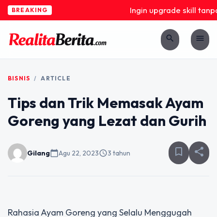
Ingin upgrade skill tanpa
BREAKING
search
menu
BISNIS
/
ARTICLE
Tips dan Trik Memasak Ayam
Goreng yang Lezat dan Gurih
bookmark_border
share
Gilang
calendar_today
Agu 22, 2023
schedule
3 tahun
Rahasia Ayam Goreng yang Selalu Menggugah