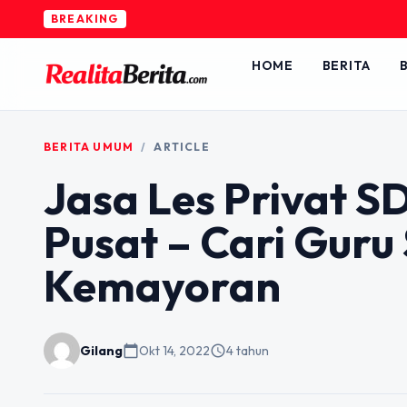
BREAKING
HOME
BERITA
B
BERITA UMUM
/
ARTICLE
Jasa Les Privat 
Pusat – Cari Guru
Kemayoran
Gilang
calendar_today
Okt 14, 2022
schedule
4 tahun