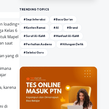
TRENDING TOPICS
#Sepi Interaksi
#Baca Qur’an
#Konten Ramai
#AI
#Brand
ga Kelas 6
#Surat Al-Kahfi
#Manfaat Al-Kahfi
ntuk Mapel
an saat
#Perhatian Audiens
#Hitungan Detik
#Seleksi Guru
an yang di
dimana
ajar
a, karena
i di