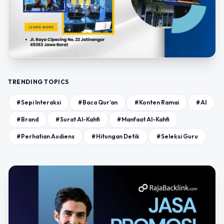
TRENDING TOPICS
#Sepi Interaksi
#Baca Qur’an
#Konten Ramai
#AI
#Brand
#Surat Al-Kahfi
#Manfaat Al-Kahfi
#Perhatian Audiens
#Hitungan Detik
#Seleksi Guru