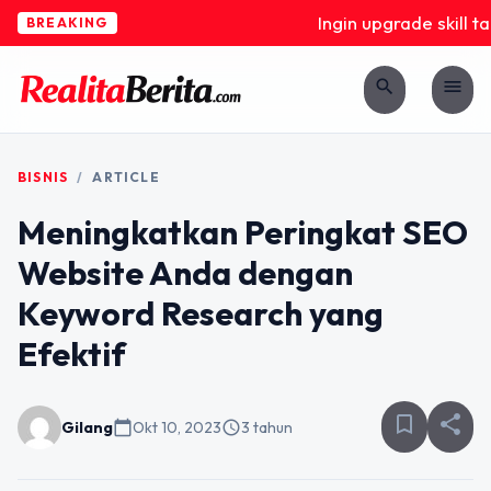
Ingin upgrade skill ta
BREAKING
search
menu
BISNIS
/
ARTICLE
Meningkatkan Peringkat SEO
Website Anda dengan
Keyword Research yang
Efektif
bookmark_border
share
Gilang
calendar_today
Okt 10, 2023
schedule
3 tahun