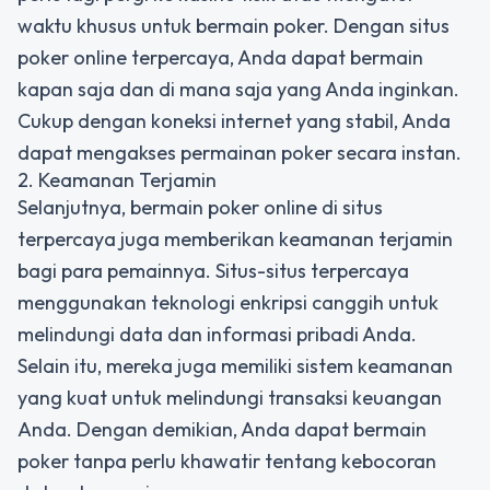
waktu khusus untuk bermain poker. Dengan situs
poker online terpercaya, Anda dapat bermain
kapan saja dan di mana saja yang Anda inginkan.
Cukup dengan koneksi internet yang stabil, Anda
dapat mengakses permainan poker secara instan.
2. Keamanan Terjamin
Selanjutnya, bermain poker online di situs
terpercaya juga memberikan keamanan terjamin
bagi para pemainnya. Situs-situs terpercaya
menggunakan teknologi enkripsi canggih untuk
melindungi data dan informasi pribadi Anda.
Selain itu, mereka juga memiliki sistem keamanan
yang kuat untuk melindungi transaksi keuangan
Anda. Dengan demikian, Anda dapat bermain
poker tanpa perlu khawatir tentang kebocoran