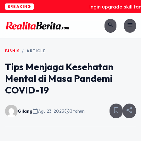
Ingin upgrade skill tan
BREAKING
search
menu
BISNIS
/
ARTICLE
Tips Menjaga Kesehatan
Mental di Masa Pandemi
COVID-19
bookmark_border
share
Gilang
calendar_today
Agu 23, 2023
schedule
3 tahun