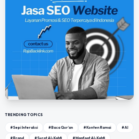
TRENDING TOPICS
#Sepi Interaksi
#Baca Qur’an
#Konten Ramai
#AI
#Brand
#Surat Al-Kahfi
#Manfaat Al-Kahfi