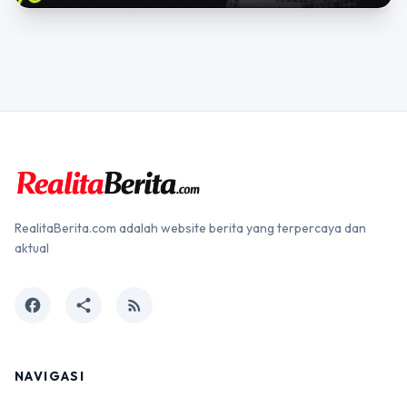
RealitaBerita.com adalah website berita yang terpercaya dan
aktual
facebook
share
rss_feed
NAVIGASI