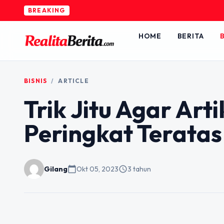
BREAKING
HOME
BERITA
B
BISNIS
/
ARTICLE
Trik Jitu Agar Ar
Peringkat Teratas
Gilang
calendar_today
Okt 05, 2023
schedule
3 tahun