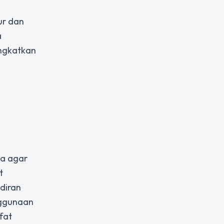
ur dan
a
ingkatkan
ta agar
t
adiran
nggunaan
fat