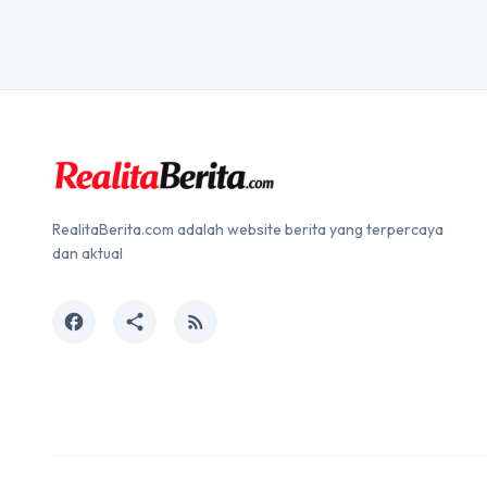
RealitaBerita.com adalah website berita yang terpercaya
dan aktual
facebook
share
rss_feed