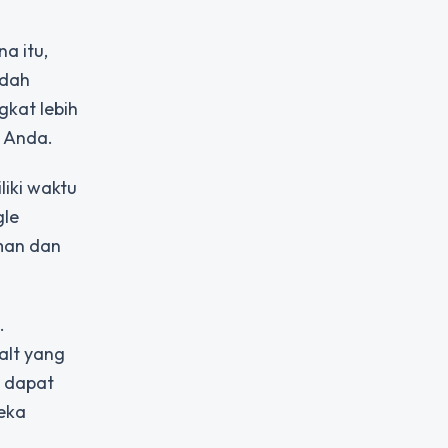
a itu,
udah
gkat lebih
t Anda.
iki waktu
gle
man dan
.
alt yang
l dapat
eka