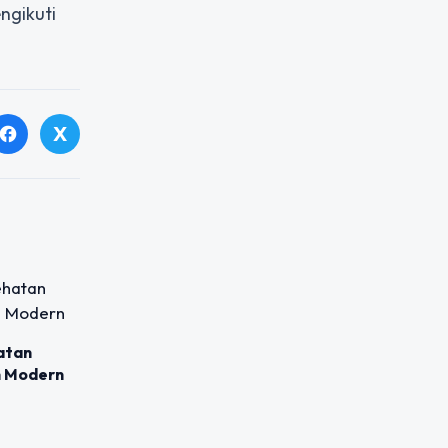
ngikuti
X
facebook
atan
n Modern