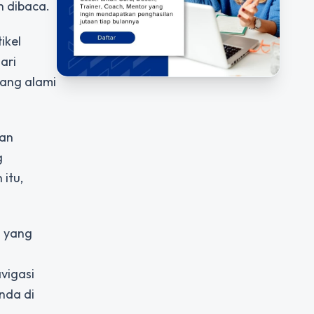
h dibaca.
ikel
ari
yang alami
van
g
itu,
n yang
vigasi
nda di