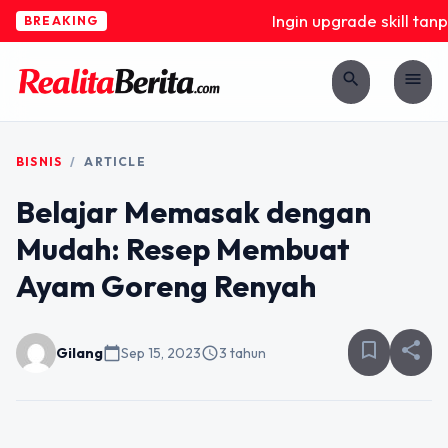
Ingin upgrade skill tanp
BREAKING
search
menu
BISNIS
/
ARTICLE
Belajar Memasak dengan
Mudah: Resep Membuat
Ayam Goreng Renyah
bookmark_border
share
Gilang
calendar_today
Sep 15, 2023
schedule
3 tahun