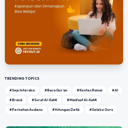
TRENDING TOPICS
#Sepi Interaksi
#Baca Qur’an
#Konten Ramai
#AI
#Brand
#Surat Al-Kahfi
#Manfaat Al-Kahfi
#Perhatian Audiens
#Hitungan Detik
#Seleksi Guru