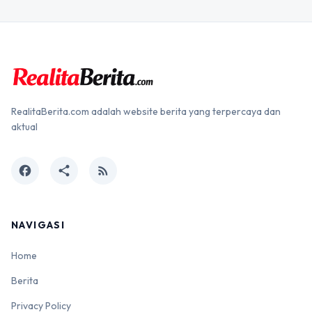
RealitaBerita.com adalah website berita yang terpercaya dan
aktual
facebook
share
rss_feed
NAVIGASI
Home
Berita
Privacy Policy