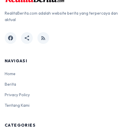
RealitaBerita.com adalah website berita yang terpercaya dan
aktual
facebook
share
rss_feed
NAVIGASI
Home
Berita
Privacy Policy
Tentang Kami
CATEGORIES