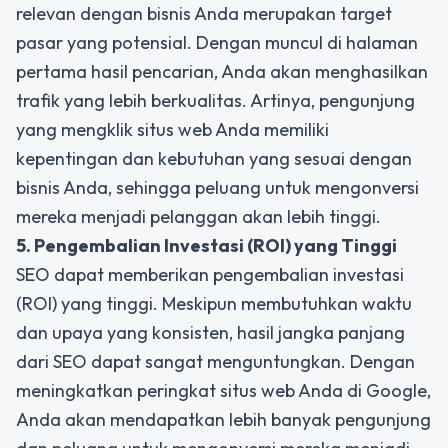
relevan dengan bisnis Anda merupakan target
pasar yang potensial. Dengan muncul di halaman
pertama hasil pencarian, Anda akan menghasilkan
trafik yang lebih berkualitas. Artinya, pengunjung
yang mengklik situs web Anda memiliki
kepentingan dan kebutuhan yang sesuai dengan
bisnis Anda, sehingga peluang untuk mengonversi
mereka menjadi pelanggan akan lebih tinggi.
5. Pengembalian Investasi (ROI) yang Tinggi
SEO dapat memberikan pengembalian investasi
(ROI) yang tinggi. Meskipun membutuhkan waktu
dan upaya yang konsisten, hasil jangka panjang
dari SEO dapat sangat menguntungkan. Dengan
meningkatkan peringkat situs web Anda di Google,
Anda akan mendapatkan lebih banyak pengunjung