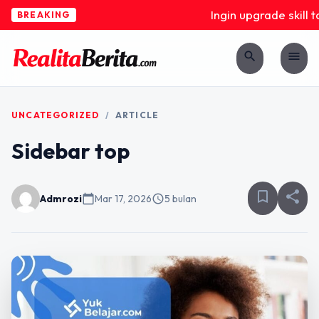
Ingin upgrade skill t
BREAKING
search
menu
UNCATEGORIZED
/
ARTICLE
Sidebar top
bookmark_border
share
Admrozi
calendar_today
Mar 17, 2026
schedule
5 bulan