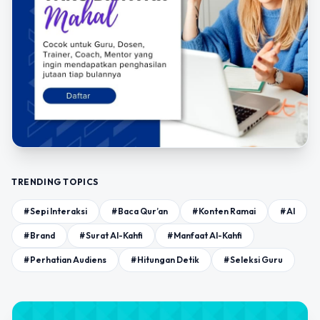
TRENDING TOPICS
#Sepi Interaksi
#Baca Qur’an
#Konten Ramai
#AI
#Brand
#Surat Al-Kahfi
#Manfaat Al-Kahfi
#Perhatian Audiens
#Hitungan Detik
#Seleksi Guru