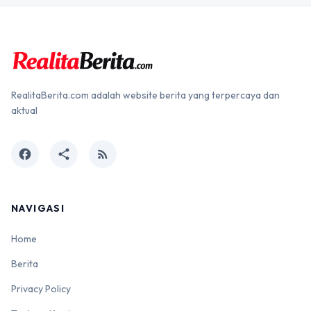
RealitaBerita.com adalah website berita yang terpercaya dan
aktual
facebook
share
rss_feed
NAVIGASI
Home
Berita
Privacy Policy