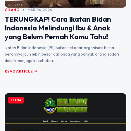
GILANG
MAR 04, 2026
TERUNGKAP! Cara Ikatan Bidan
Indonesia Melindungi Ibu & Anak
yang Belum Pernah Kamu Tahu!
Ikatan Bidan Indonesia (IBI) bukan sekadar organisasi biasa
perannya jauh lebih besar daripada yang banyak orang sadari
dalam menjaga kesehatan…
READ ARTICLE
arrow_forward
BERITA