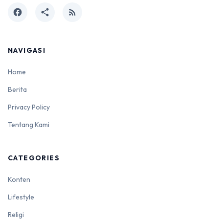
facebook
share
rss_feed
NAVIGASI
Home
Berita
Privacy Policy
Tentang Kami
CATEGORIES
Konten
Lifestyle
Religi