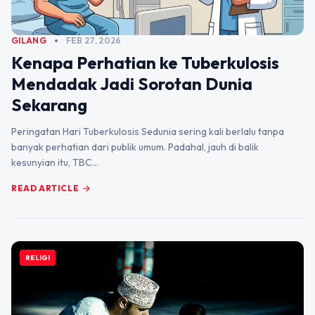
GILANG
FEB 27, 2026
Kenapa Perhatian ke Tuberkulosis
Mendadak Jadi Sorotan Dunia
Sekarang
Peringatan Hari Tuberkulosis Sedunia sering kali berlalu tanpa
banyak perhatian dari publik umum. Padahal, jauh di balik
kesunyian itu, TBC…
READ ARTICLE
arrow_forward
RELIGI