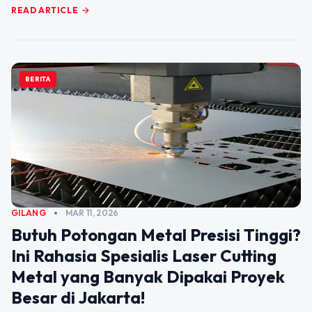
READ ARTICLE
arrow_forward
BERITA
GILANG
MAR 11, 2026
Butuh Potongan Metal Presisi Tinggi?
Ini Rahasia Spesialis Laser Cutting
Metal yang Banyak Dipakai Proyek
Besar di Jakarta!