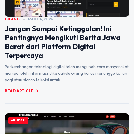
GILANG
MAR 04, 2026
Jangan Sampai Ketinggalan! Ini
Pentingnya Mengikuti Berita Jawa
Barat dari Platform Digital
Terpercaya
Perkembangan teknologi digital telah mengubah cara masyarakat
memperoleh informasi. Jika dahulu orang harus menunggu koran
pagi atau siaran televisi untuk…
READ ARTICLE
arrow_forward
APLIKASI