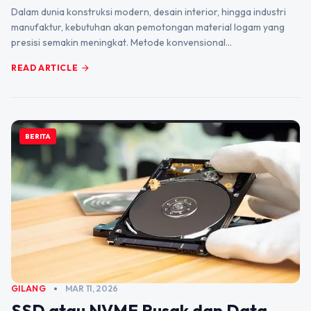
Dalam dunia konstruksi modern, desain interior, hingga industri
manufaktur, kebutuhan akan pemotongan material logam yang
presisi semakin meningkat. Metode konvensional…
READ ARTICLE
arrow_forward
BERITA
GILANG
MAR 11, 2026
SSD atau NVME Rusak dan Data