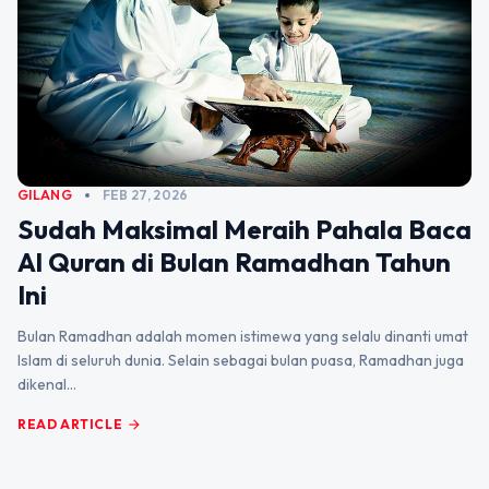
GILANG
FEB 27, 2026
Sudah Maksimal Meraih Pahala Baca
Al Quran di Bulan Ramadhan Tahun
Ini
Bulan Ramadhan adalah momen istimewa yang selalu dinanti umat
Islam di seluruh dunia. Selain sebagai bulan puasa, Ramadhan juga
dikenal…
READ ARTICLE
arrow_forward