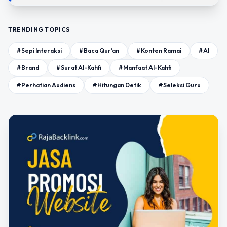
TRENDING TOPICS
#Sepi Interaksi
#Baca Qur’an
#Konten Ramai
#AI
#Brand
#Surat Al-Kahfi
#Manfaat Al-Kahfi
#Perhatian Audiens
#Hitungan Detik
#Seleksi Guru