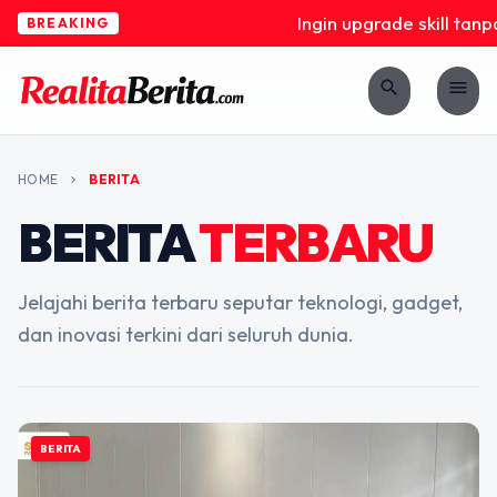
Ingin upgrade skill tanpa r
BREAKING
search
menu
HOME
BERITA
chevron_right
BERITA
TERBARU
Jelajahi berita terbaru seputar teknologi, gadget,
dan inovasi terkini dari seluruh dunia.
BERITA