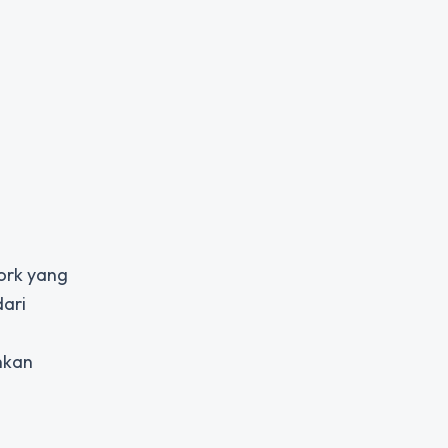
ork yang
dari
nkan