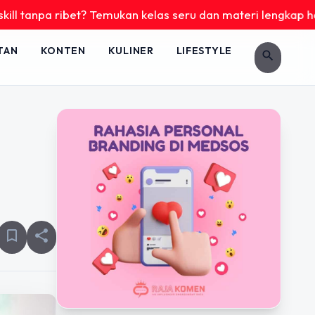
ribet? Temukan kelas seru dan materi lengkap hanya di YukBe
TAN
KONTEN
KULINER
LIFESTYLE
search
bookmark_border
share