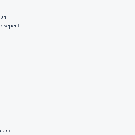
gun
a seperti
.com: