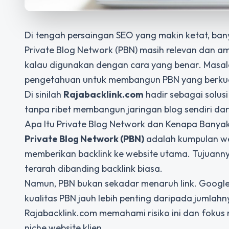
Di tengah persaingan SEO yang makin ketat, ban
Private Blog Network (PBN) masih relevan dan a
kalau digunakan dengan cara yang benar
. Masa
pengetahuan untuk membangun PBN yang berkua
Di sinilah
Rajabacklink.com
hadir sebagai solus
tanpa ribet membangun jaringan blog sendiri dari
Apa Itu Private Blog Network dan Kenapa Banyak
Private Blog Network (PBN)
adalah kumpulan we
memberikan backlink ke website utama. Tujuann
terarah dibanding backlink biasa.
Namun, PBN bukan sekadar menaruh link. Google s
kualitas PBN jauh lebih penting daripada jumlahnya
Rajabacklink.com memahami risiko ini dan fokus
niche website klien.