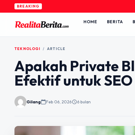
BREAKING
HOME
BERITA
B
TEKNOLOGI
/
ARTICLE
Apakah Private B
Efektif untuk SEO 
Gilang
calendar_today
Feb 06, 2026
schedule
6 bulan