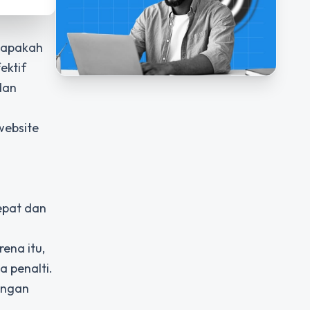
: apakah
ektif
dan
website
epat dan
ena itu,
a penalti.
engan