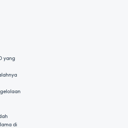
EO yang
alahnya
ngelolaan
dah
 lama di