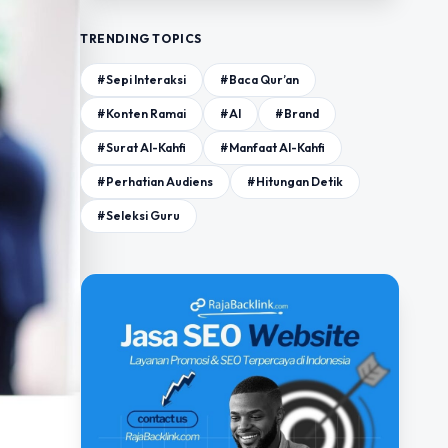
TRENDING TOPICS
#Sepi Interaksi
#Baca Qur’an
#Konten Ramai
#AI
#Brand
#Surat Al-Kahfi
#Manfaat Al-Kahfi
#Perhatian Audiens
#Hitungan Detik
#Seleksi Guru